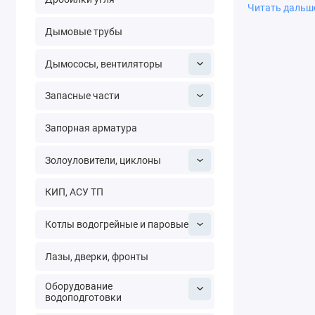
Читать даль
затворы 
Дымовые трубы
краны ш
задвижк
Дымососы, вентиляторы
клапаны
фильтры
Запасные части
фланцы п
фланцы в
Запорная арматура
клапаны
вентили 
Золоуловители, циклоны
вентили
водосчё
КИП, АСУ ТП
маномет
мановак
Котлы водогрейные и паровые
ТМВ-610
термом
Лазы, дверки, фронты
указате
Оборудование
Запорная арм
водоподготовки
фармацевтичес