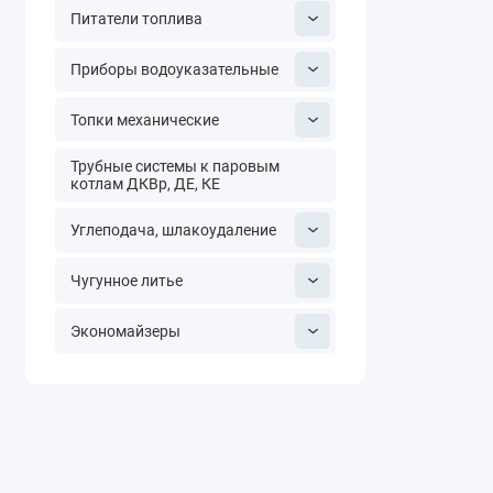
также тепло- 
Питатели топлива
применения м
Приборы водоуказательные
Запорная арм
от области пр
Топки механические
К запорной ар
Трубные системы к паровым
котлам ДКВр, ДЕ, КЕ
заслонк
Углеподача, шлакоудаление
вентили
краны;
Чугунное литье
задвижк
монтажн
Экономайзеры
По-настоящем
безопасности,
параметра, к
номинальное д
позволяют отв
справляться с