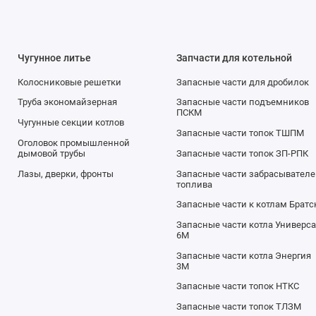
размер арматуры подразумевает диаметр трубопровода, присоеди
и диаметр трубы, на которую производится установка арматуры, не 
Чугунное литье
Запчасти для котельной
ой арматуры, то установка не представляется возможной.
Колосниковые решетки
Запасные части для дробилок
номинального объема подразумевает наибольшее избыточное давл
Труба экономайзерная
Запасные части подъемников
20 градусов Цельсия. Рассчитывая номинальное давление, необхо
ПСКМ
Чугунные секции котлов
азмеры и срок службы, установленный документально. Иными слов
Запасные части топок ТШПМ
азывает способность запорной арматуры отработать заявленный с
Оголовок промышленной
дымовой трубы
Запасные части топок ЗП-РПК
й системе.
Лазы, дверки, фронты
Запасные части забрасывателе
топлива
я готова предложить Вам различные виды запорной арматуры для
. Представленная на нашем сайте запорная арматура обладает вы
Запасные части к котлам Братс
ойкости и стабильна в работе даже в самых сложных условиях.
Запасные части котла Универс
6М
зникают какие-либо затруднения при выборе запорной арматуры, В
Запасные части котла Энергия
3М
ьтантам за необходимой помощью.
Запасные части топок НТКС
обранная запорная арматура для котельных установок и другого
Запасные части топок ТЛЗМ
йдет Вам по типу, виду, размеру и другим важным характеристикам