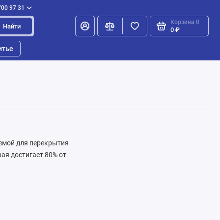
700 97 31
Корзина
0
Найти
0 ₽
итье
емой для перекрытия
ая достигает 80% от