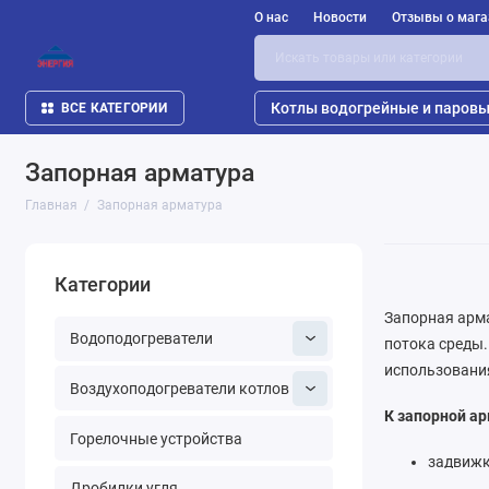
О нас
Новости
Отзывы о мага
Котлы водогрейные и паров
ВСЕ КАТЕГОРИИ
Запорная арматура
Главная
Запорная арматура
Категории
Запорная арм
Водоподогреватели
потока среды.
использования
Воздухоподогреватели котлов
К запорной а
Горелочные устройства
задвижк
Дробилки угля
затворы