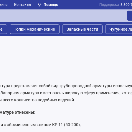
зине
Контакты
Помощь
Поддержка
8 800 
ые
Топки механические
Запасные части
Чугунное л
атура представляет собой вид трубопроводной арматуры использу
 Запорная арматура имеет очень широкую сферу применения, котор
 всего количества подобных изделий.
рматуре отнесены:
и с обрезиненным клином КР 11 (50-200);
 дисковые поворотные эконом класса (32-200);