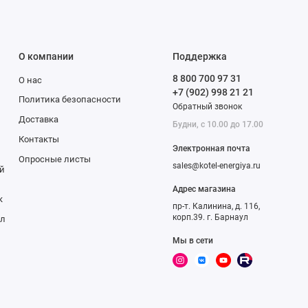
ненный к арматуре.
совпадает с
О компании
Поддержка
8 800 700 97 31
О нас
ение при значении
+7 (902) 998 21 21
Политика безопасности
димо учитывать
Обратный звонок
Доставка
ами, номинальное
Будни, с 10.00 до 17.00
рок в данной
Контакты
Электронная почта
Опросные листы
sales@kotel-energiya.ru
й
 котельного
Адрес магазина
сокой степенью
к
пр-т. Калинина, д. 116,
корп.39. г. Барнаул
ал
Мы в сети
ы можете обратиться к
 оборудования
.