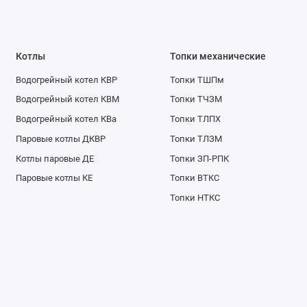
Номинальный 
Ясно, что есл
Котлы
Топки механические
диаметром сам
Водогрейный котел КВР
Топки ТШПм
Параметр же 
Водогрейный котел КВМ
Топки ТЧЗМ
температуры 
Водогрейный котел КВа
Топки ТЛПХ
прочность, р
давление пок
Паровые котлы ДКВР
Топки ТЛЗМ
трубопроводно
Котлы паровые ДЕ
Топки ЗП-РПК
Паровые котлы КЕ
Топки ВТКС
Наша компани
Топки НТКС
оборудования
химической ст
Если у Вас во
нашим консул
Тщательно под
идеально подо