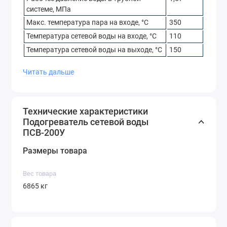
системе, МПа
Макс. температура пара на входе, °С
350
Температура сетевой воды на входе, °С
110
Температура сетевой воды на выходе, °С
150
Номинальный расход воды, т/ч
800
Читать дальше
Расчётная теплопроизводительность,
37,2
МВт
Количество ходов сетевой воды
2
Технические характеристики
Масса подогревателя, кг
6865
Подогреватель сетевой воды
ПСВ-200У
Купить подогреватель
Размеры товара
ПСВ-200У
Вес товара
Чтобы купить подогреватель ПСВ-200У, позвоните в
6865 кг
отдел продаж по телефону: 8-800-700-97-31 или
оформите заявку он-лайн. Наши менеджеры помогут
подобрать вспомогательное оборудование для