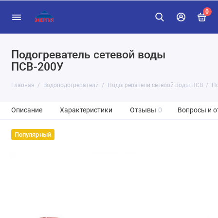
0
Подогреватель сетевой воды
ПСВ-200У
Главная
Водоподогреватели
Подогреватели сетевой воды ПСВ
По
Описание
Характеристики
Отзывы
0
Вопросы и о
Популярный