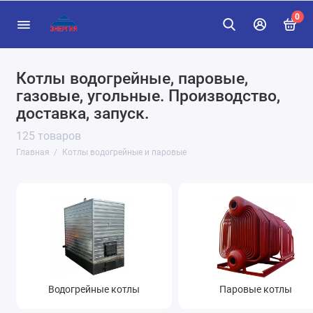
0
Котлы водогрейные, паровые,
Водогрейные котлы
газовые, угольные. Производство,
Паровые котлы
доставка, запуск.
125 товаров
Показать все
Главная
Котлы водогрейные и паровые
Водогрейные котлы
Паровые котлы