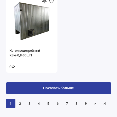
Котел водогрейный
КВм-0,8-95ШП
0 ₽
Показать больше
1
2
3
4
5
6
7
8
9
>
>|