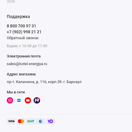
2026
Поддержка
8 800 700 97 31
+7 (902) 998 21 21
Обратный звонок
Будни, с 10.00 до 17.00
Купить секции для котелов
Электронная почта
Чтобы купить секции для котлов, позвоните в отдел продаж
sales@kotel-energiya.ru
по телефону: 8-800-700-97-31 или оформите заявку он-лайн.
Адрес магазина
Наши менеджеры помогут подобрать вспомогательное
пр-т. Калинина, д. 116, корп.39. г. Барнаул
оборудование для интересующих вас моделей, и рассчитают
стоимость доставки до вашего населенного пункта.
Мы в сети