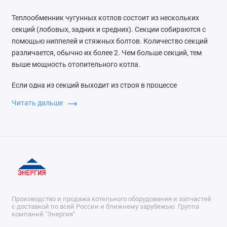
Запасные части транспортера скребкового
Теплообменник чугунных котлов состоит из нескольких
ТС-2-30
секций (лобовых, задних и средних). Секции собираются с
помощью ниппелей и стяжных болтов. Количество секций
Запасные части установок скребковых УСУ,
УСШ
различается, обычно их более 2. Чем больше секций, тем
выше мощность отопительного котла.
Запасные части циклонов батарейных БЦ-2
Если одна из секций выходит из строя в процессе
Запасные части чугунных экономайзеров
эксплуатации, ее можно заменить.
Читать дальше
Запчасти на тягодутьевые машины
Оголовок промышленной дымовой трубы
Труба экономайзерная
Чугунные секции котлов
Производство и продажа котельного оборудования и запчастей
с доставкой по всей России и ближнему зарубежью. Группа
Показать все
компаний "Энергия"