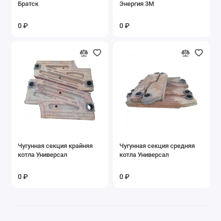
Братск
Энергия 3М
Запасные части привода ПТБ-1200
0 ₽
0 ₽
Запасные части топки котла Братск ТШПМ
1,45
Запасные части топок ЗП-РПК
Запасные части топок НТКС
Запасные части топок ТЛЗМ
Запасные части топок ТЛП
Чугунная секция крайняя
Чугунная секция средняя
Запасные части топок ТЛПХ
котла Универсал
котла Универсал
Запасные части топок ТНУ-2
0 ₽
0 ₽
Запасные части топок ТЧЗМ
Запасные части топок ТШПМ