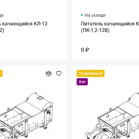
де
На складе
ь качающийся КЛ-12
Питатель качающийся К
2)
(ПК-1,2-12В)
0 ₽
й
Популярный
Хит