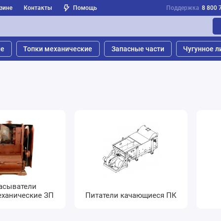
зине
Контакты
Помощь
Поддержка
8 800 
ые
Топки механические
Запасные части
Чугунное л
асыватели
ханические ЗП
Питатели качающиеся ПК