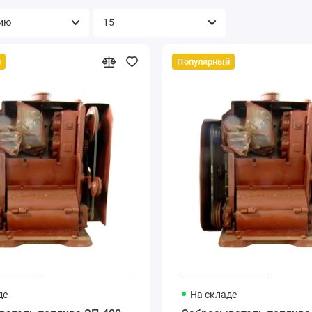
й
Популярный
де
На складе