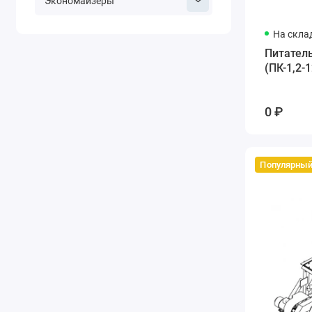
Экономайзеры
На скла
Питател
(ПК-1,2-1
0 ₽
Популярны