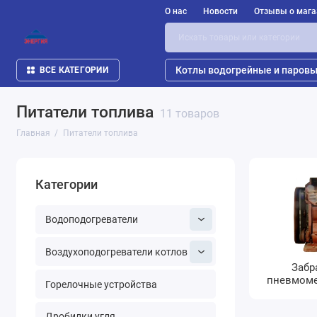
О нас
Новости
Отзывы о мага
Котлы водогрейные и паров
ВСЕ КАТЕГОРИИ
Питатели топлива
11 товаров
Главная
Питатели топлива
Категории
Водоподогреватели
Воздухоподогреватели котлов
Забр
пневмоме
Горелочные устройства
Дробилки угля