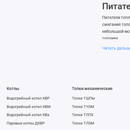
Питате
Питатели топл
сжигания топо
небольшой мощ
топлива.
Читать даль
Забра
ЗП-60
Забрасыватели
равномерную з
Котлы
Топки механические
Качаю
Водогрейный котел КВР
Топки ТШПм
Питатель кач
Водогрейный котел КВМ
Топки ТЧЗМ
и других емко
Водогрейный котел КВа
Топки ТЛПХ
Паровые котлы ДКВР
Топки ТЛЗМ