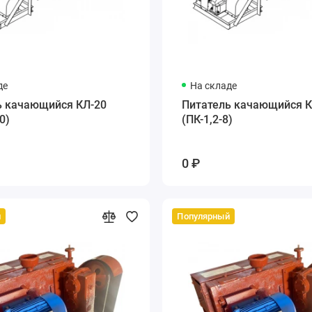
де
На складе
ь качающийся КЛ-20
Питатель качающийся К
0)
(ПК-1,2-8)
0 ₽
й
Популярный