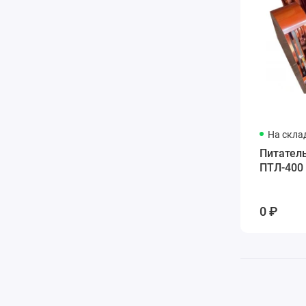
На скла
Питател
ПТЛ-400
0 ₽