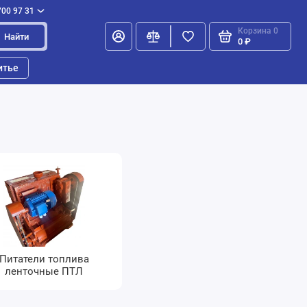
700 97 31
Корзина
0
Найти
0 ₽
итье
Питатели топлива
ленточные ПТЛ