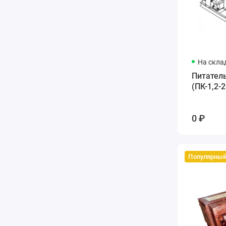
На скла
Питател
(ПК-1,2-2
0 ₽
Популярны