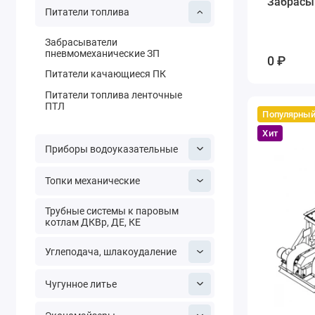
Забрасы
Питатели топлива
Забрасыватели
пневмомеханические ЗП
0 ₽
Питатели качающиеся ПК
Питатели топлива ленточные
ПТЛ
Популярны
Хит
Приборы водоуказательные
Топки механические
Трубные системы к паровым
котлам ДКВр, ДЕ, КЕ
Углеподача, шлакоудаление
Чугунное литье