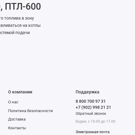
, ПТЛ-600
о топлива в зону
авливаться на котлы
истемой подачи
ЗП-400,
олируют количество и
х котлов.
О компании
Поддержка
8 800 700 97 31
О нас
+7 (902) 998 21 21
атриалов из бункеров
Политика безопасности
Обратный звонок
.
Доставка
Будни, с 10.00 до 17.00
Контакты
Электронная почта