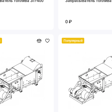
ватель топлива ЗП-400
Забрасыватель топлива
0 ₽
й
Популярный