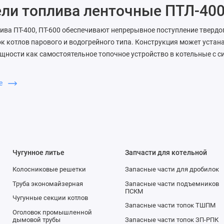
ли топлива ленточные ПТЛ-400
ива ПТ-400, ПТ-600 обеспечивают непрерывное поступление твердог
к котлов парового и водогрейного типа. Конструкция может устан
ности как самостоятельное топочное устройство в котельные с с
ше
сыватели пневмомеханические 
0
 ЗП-400, ЗП-600 автоматизируют процесс подачи топлива и контр
агрузку антрацитов и угля в зону сжигания паровых и водогрейны
Чугунное литье
Запчасти для котельной
щиеся питатели
Колосниковые решетки
Запасные части для дробилок
ающийся предназначен для равномерной выдачи мелких сыпучих м
Труба экономайзерная
Запасные части подъемников
ПСКМ
стей в технологические машины или транспортирующие устройства
Чугунные секции котлов
Запасные части топок ТШПМ
Оголовок промышленной
дымовой трубы
Запасные части топок ЗП-РПК