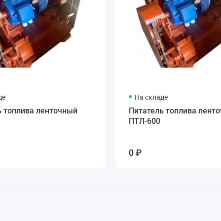
де
На складе
ь топлива ленточный
Питатель топлива лент
ПТЛ-600
0 ₽