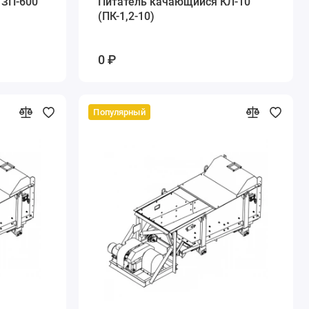
 ЗП-600
Питатель качающийся КЛ-10
(ПК-1,2-10)
0 ₽
Популярный