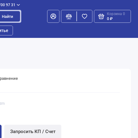
700 97 31
Корзина
0
Найти
0 ₽
итье
сравнение
hzm
Запросить КП / Счет