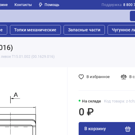
зине
Контакты
Помощь
Поддержка
8 800 
ые
Топки механические
Запасные части
Чугунное л
016)
левое Т15.01.002 (00.1629.016)
В избранное
В 
На складе
Код товара: z-tc
0 ₽
В корзину