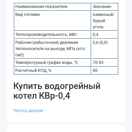
Наименование показателя
Значение
Вид топлива
каменный/
бурый
уголь
Теплопроизводительность, МВт
0,4
Рабочее (избыточное) давление
0,6 (6,0)
теплоносителя на выходе, МПа (кгс/
см2)
Температурный график воды, °С
70-95
Расчетный КПД, %
80
Купить водогрейный
котел КВр-0,4
Чтобы купить водогрейный котел КВр-0,4, позвоните
Читать дальше
в отдел продаж по телефону: 8-800-700-97-31 или
оформите заявку он-лайн. Наши менеджеры помогут
подобрать вспомогательное оборудование для