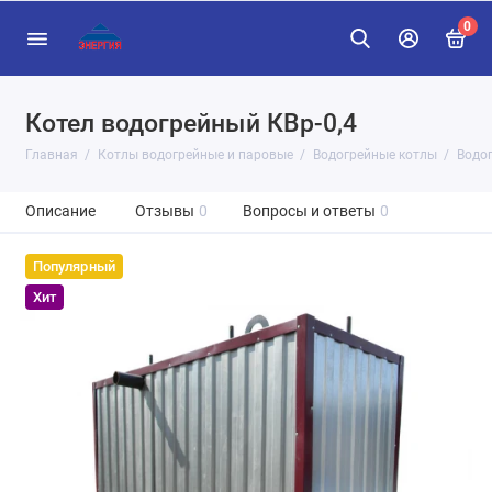
0
Котел водогрейный КВр-0,4
Главная
Котлы водогрейные и паровые
Водогрейные котлы
Водо
Описание
Отзывы
0
Вопросы и ответы
0
Популярный
Хит