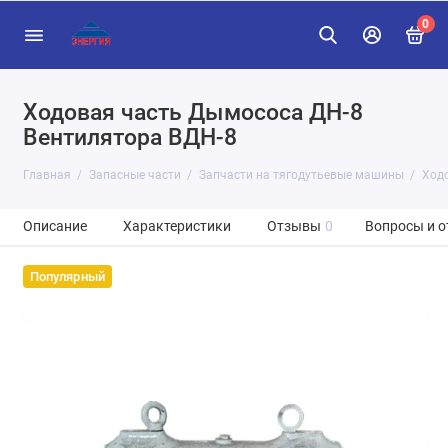
0
Ходовая часть Дымососа ДН-8
Вентилятора ВДН-8
Главная
Запасные части
Запчасти на тягодутьевые машины
Ход
Описание
Характеристики
Отзывы
0
Вопросы и о
Популярный