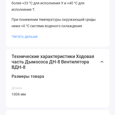
более +33 °C для исполнения У и +40 °C для
исполнения Т.
При понижении температуры окружающей среды
ниже +0 °C система водяного охлаждения
отключается и вода удаляется продувкой змеевиков
Читать дальше
сжатым воздухом или паром.
К преимуществам дымососов и вентиляторов с такой
ходовой частью можно отнести возможность работы
Технические характеристики Ходовая
часть Дымососа ДН-8 Вентилятора
в более жёстких температурных условиях.
ВДН-8
Ходовая часть крепится к сварной раме болтами.
Размеры товара
Купить ходовую часть
Длина
Дымососа ДН-8
1006 мм
Вентилятора ВДН-8
Чтобы купить Ходовую часть Дымососа ДН-8