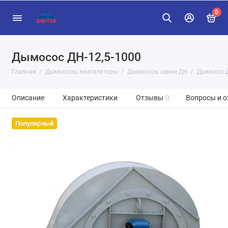
0
Дымосос ДН-12,5-1000
Главная
Дымососы, вентиляторы
Дымососы серии ДН
Дымосос Д
Описание
Характеристики
Отзывы
0
Вопросы и о
Популярный