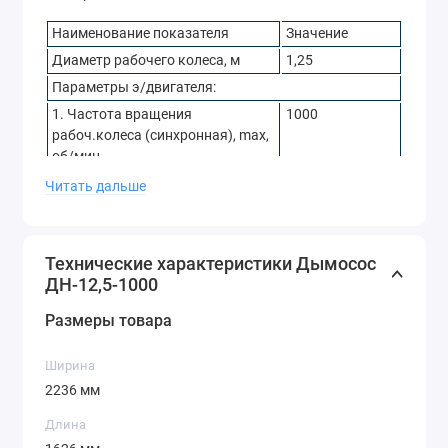
Наименование показателя
Значение
Диаметр рабочего колеса, м
1,25
Параметры э/двигателя:
1. Частота вращения
1000
рабоч.колеса (синхронная), max,
об/мин
2. Типоразмер
А200L6
Читать дальше
3. Установл. мощность, кВт
30,0
Номинальные параметры в рабочей зоне* (для
синхронной частоты вращения двигателя):
Технические характеристики Дымосос
ДН-12,5-1000
1. Потребляемая мощность, кВт
14,0
2. Производительность на
26600
Размеры товара
всасывании, м3/ч
3. Полное давление, даПа
155,0
Ширина
4. Температура перемещаемой
200
2236 мм
среды на всасывании, °С
Длина
5. КПД, max, %
83,0