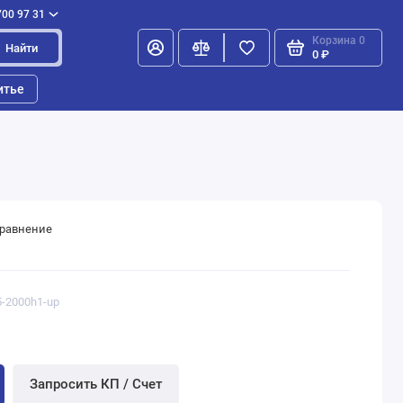
700 97 31
Корзина
0
Найти
0 ₽
итье
сравнение
5-2000h1-up
Запросить КП / Счет