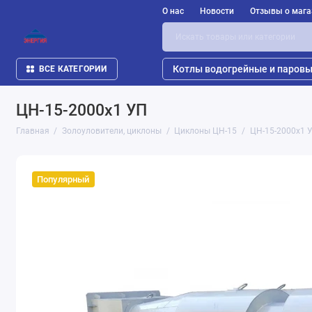
О нас
Новости
Отзывы о мага
Котлы водогрейные и паров
ВСЕ КАТЕГОРИИ
ЦН-15-2000х1 УП
Главная
Золоуловители, циклоны
Циклоны ЦН-15
ЦН-15-2000х1 
Популярный