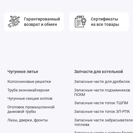
Гарантированный
Сертификаты
возврат и обмен
на все товары
Чугунное литье
Запчасти для котельной
Колосниковые решетки
Запасные части для дробилок
Труба экономайзерная
Запасные части подъемников
ПСКМ
Чугунные секции котлов
Запасные части топок ТШПМ
Оголовок промышленной
дымовой трубы
Запасные части топок ЗП-РПК
Лазы, дверки, фронты
Запасные части забрасывателе
топлива
Запасные части к котлам Братс