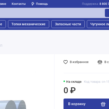
зине
Контакты
Помощь
Поддержка
8 800 
ые
Топки механические
Запасные части
Чугунное л
УП
В избранное
В 
На складе
Код товара: cn-1
0 ₽
В корзину